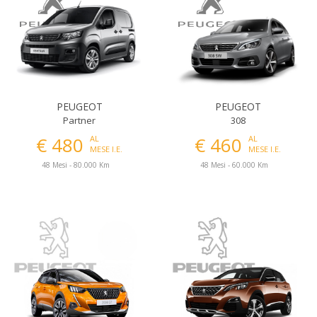
PEUGEOT
PEUGEOT
Partner
308
€ 480
€ 460
AL
AL
MESE I.E.
MESE I.E.
48 Mesi - 80.000 Km
48 Mesi - 60.000 Km