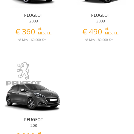
PEUGEOT
PEUGEOT
2008
3008
€ 360
€ 490
AL
AL
MESE I.E.
MESE I.E.
48 Mesi - 60.000 Km
48 Mesi - 80.000 Km
PEUGEOT
208
AL