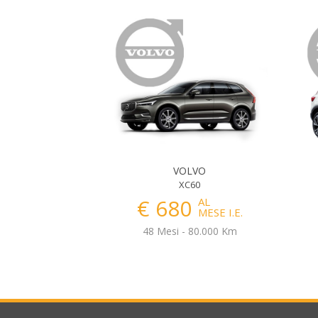
VOLVO
XC60
€ 680
AL
MESE I.E.
48 Mesi - 80.000 Km