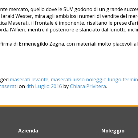
nte mercato, quello dove le SUV godono di un grande succe
Harald Wester, mira agli ambiziosi numeri di vendite del mer
ica Maserati, il frontale è imponente, risaltano le prese d’aria
rda l’Alfieri, mentre il posteriore è slanciato dal lunotto incli
 firma di Ermenegildo Zegna, con materiali molto piacevoli al 
gged
maserati levante
,
maserati lusso noleggio lungo termi
aserati
on
4th Luglio 2016
by
Chiara Privitera
.
Azienda
Noleggio