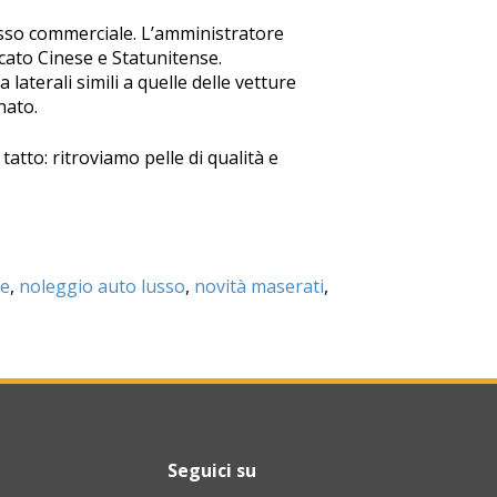
sso commerciale. L’amministratore
cato Cinese e Statunitense.
 laterali simili a quelle delle vetture
nato.
tatto: ritroviamo pelle di qualità e
ne
,
noleggio auto lusso
,
novità maserati
,
Seguici su