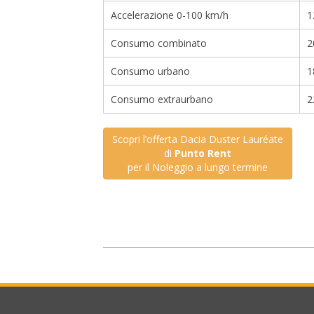
Accelerazione 0-100 km/h
1
Consumo combinato
2
Consumo urbano
1
Consumo extraurbano
2
Scopri l’offerta Dacia Duster Lauréate
di
Punto Rent
per il Noleggio a lungo termine