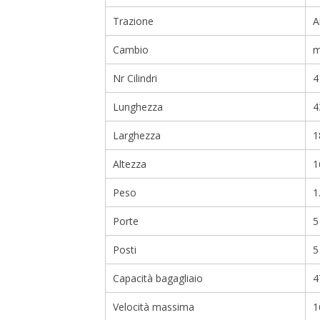
Trazione
A
Cambio
m
Nr Cilindri
4
Lunghezza
4
Larghezza
1
Altezza
1
Peso
1
Porte
5
Posti
5
Capacità bagagliaio
4
Velocità massima
1