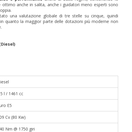
 ottimo anche in salita, anche i guidatori meno esperti sono
coppia.
ato una valutazione globale di tre stelle su cinque, quindi
, in quanto la maggior parte delle dotazioni più moderne non
.
(Diesel)
iesel
.5 l / 1461 cc
uro E5
09 Cv (80 Kw)
40 Nm @ 1750 giri