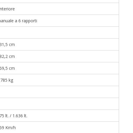
nteriore
anuale a 6 rapporti
31,5 cm
82,2 cm
69,5 cm
.785 kg
75 lt. / 1.636 lt.
69 Km/h