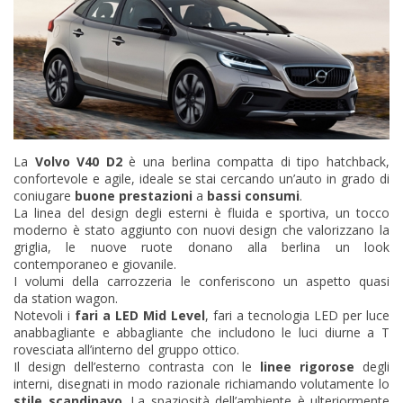
La
Volvo V40 D2
è una berlina compatta di tipo hatchback,
confortevole e agile, ideale se stai cercando un’auto in grado di
coniugare
buone prestazioni
a
bassi consumi
.
La linea del design degli esterni è fluida e sportiva, un tocco
moderno è stato aggiunto con nuovi design che valorizzano la
griglia, le nuove ruote donano alla berlina un look
contemporaneo e giovanile.
I volumi della carrozzeria le conferiscono un aspetto quasi
da station wagon.
Notevoli i
fari a LED Mid Level
, fari a tecnologia LED per luce
anabbagliante e abbagliante che includono le luci diurne a T
rovesciata all’interno del gruppo ottico.
Il design dell’esterno contrasta con le
linee rigorose
degli
interni, disegnati in modo razionale richiamando volutamente lo
stile scandinavo
. La spaziosità dell’ambiente è ulteriormente