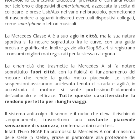
per telefono e dispositivi di
entertainment,
azzeccata la scelta di
collocare le prese Usb/Aux nel vano nel bracciolo, permettendo
di nascondere a sguardi indiscreti eventuali dispositivi collegati,
come
smartphone
o lettori musicali.
La Mercedes Classe A è a suo agio
in città
, ma la sua natura
sportiva si fa notare soprattutto fra le curve, con una guida
precisa e gratificante. Inoltre grazie allo Stop&Start si registrano
i consumi migliori mai registrati per la stessa categoria.
La dinamicità che trasmette la Mercedes A si fa notare
soprattutto
fuori città
, con la fluidità di funzionamento del
motore che rende la guida molto piacevole. Le solide
sospensioni assicurano un’elevata tenuta di strada e agilità, in
autostrada il motore si sente pochissimo,l’isolamento
dell’abitacolo è efficace.
Tutte queste caratteristiche la
rendono perfetta per i lunghi viaggi.
Il sistema anti-colpo di sonno e il radar che rileva il rischio di
tamponamento, trasmettono una
costante piacevole
sensazione di sicurezza
, confermata dai crash test.
Infatti l’Euro NCAP ha promosso la Mercedes A con il massimo
delle stelle (5 stelle), grazie in particolare alla protezione dei