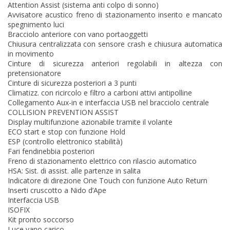
Attention Assist (sistema anti colpo di sonno)
Avvisatore acustico freno di stazionamento inserito e mancato
spegnimento luci
Bracciolo anteriore con vano portaoggetti
Chiusura centralizzata con sensore crash e chiusura automatica
in movimento
Cinture di sicurezza anteriori regolabili in altezza con
pretensionatore
Cinture di sicurezza posteriori a 3 punti
Climatizz. con ricircolo e filtro a carboni attivi antipolline
Collegamento Aux-in e interfaccia USB nel bracciolo centrale
COLLISION PREVENTION ASSIST
Display multifunzione azionabile tramite il volante
ECO start e stop con funzione Hold
ESP (controllo elettronico stabilità)
Fari fendinebbia posteriori
Freno di stazionamento elettrico con rilascio automatico
HSA: Sist. di assist. alle partenze in salita
Indicatore di direzione One Touch con funzione Auto Return
Inserti cruscotto a Nido d’Ape
Interfaccia USB
ISOFIX
Kit pronto soccorso
Luce vano carico