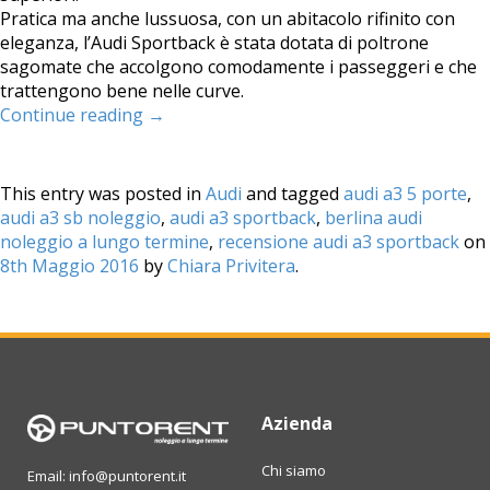
Pratica ma anche lussuosa, con un abitacolo rifinito con
eleganza, l’Audi Sportback è stata dotata di poltrone
sagomate che accolgono comodamente i passeggeri e che
trattengono bene nelle curve.
Continue reading
→
This entry was posted in
Audi
and tagged
audi a3 5 porte
,
audi a3 sb noleggio
,
audi a3 sportback
,
berlina audi
noleggio a lungo termine
,
recensione audi a3 sportback
on
8th Maggio 2016
by
Chiara Privitera
.
Azienda
Chi siamo
Email: info@puntorent.it