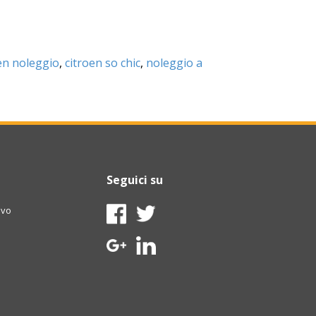
ën noleggio
,
citroen so chic
,
noleggio a
Seguici su
ivo