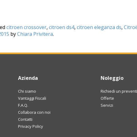
ged
citroen crossover
,
citroen ds4
,
citroen eleganza ds
,
Citro
2015
by
Chiara Privitera
.
Azienda
Noleggio
Chi siamo
Richiedi un prevent
Vantaggi Fiscali
Offerte
F.A.Q.
Servizi
Collabora con noi
Contatti
Privacy Policy