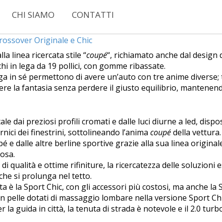
CHI SIAMO
CONTATTI
rossover Originale e Chic
a linea ricercata stile “
coupé
“, richiamato anche dal design d
chi in lega da 19 pollici, con gomme ribassate.
iuga in sé permettono di avere un’auto con tre anime diverse;
ere la fantasia senza perdere il giusto equilibrio, mantenend
ale dai preziosi profili cromati e dalle luci diurne a led, dis
nici dei finestrini, sottolineando l’anima
coupé
della vettura.
é e dalle altre berline sportive grazie alla sua linea origina
osa.
di qualità e ottime rifiniture, la ricercatezza delle soluzioni
he si prolunga nel tetto.
ta è la Sport Chic, con gli accessori più costosi, ma anche la
 in pelle dotati di massaggio lombare nella versione Sport Chi
 la guida in città, la tenuta di strada è notevole e il 2.0 turb