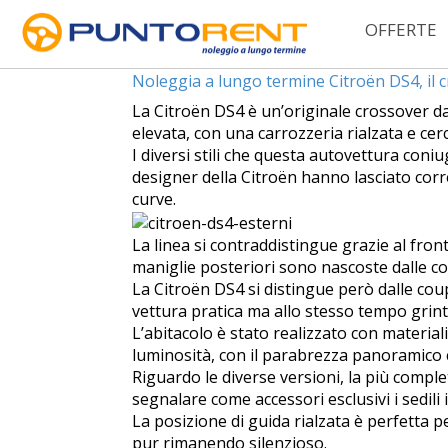
OFFERTE
Tag Archives:
citroen so chic
Noleggia a lungo termine Citroën DS4, il c
La Citroën DS4 è un’originale crossover dall
elevata, con una carrozzeria rialzata e cer
I diversi stili che questa autovettura con
designer della Citroën hanno lasciato corr
curve.
La linea si contraddistingue grazie al front
maniglie posteriori sono nascoste dalle cor
La Citroën DS4 si distingue però dalle coup
vettura pratica ma allo stesso tempo grint
L’abitacolo è stato realizzato con materiali 
luminosità, con il parabrezza panoramico c
Riguardo le diverse versioni, la più comple
segnalare come accessori esclusivi i sedili
La posizione di guida rialzata è perfetta per
pur rimanendo silenzioso.