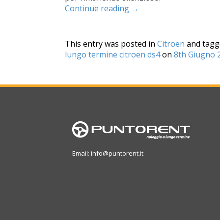
Continue reading
→
This entry was posted in
Citroen
and tag
lungo termine citroen ds4
on
8th Giugno 
Email: info@puntorent.it