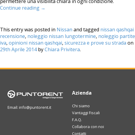
permettere una visibilità chiara in ogni condizione.
Continue reading
→
This entry was posted in
Nissan
and tagged
nissan qashqai
recensione
,
noleggio nissan lungotermine
,
noleggio partite
iva
,
opinioni nissan qashqai
,
sicurezza e prove su strada
on
29th Aprile 2014
by
Chiara Privitera
.
Azienda
Chi siamo
Email: info@puntorent.it
Vantaggi Fiscali
F.A.Q.
Collabora con noi
Contatti