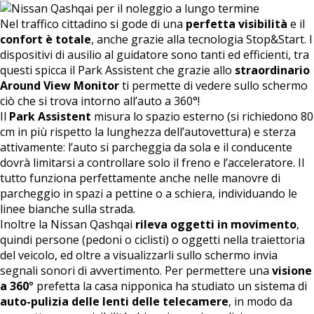
Nel traffico cittadino si gode di una
perfetta visibilità
e il
confort è totale
, anche grazie alla tecnologia Stop&Start. I
dispositivi di ausilio al guidatore sono tanti ed efficienti, tra
questi spicca il Park Assistent che grazie allo
straordinario
Around View Monitor
ti permette di vedere sullo schermo
ciò che si trova intorno all’auto a 360°!
Il
Park Assistent
misura lo spazio esterno (si richiedono 80
cm in più rispetto la lunghezza dell’autovettura) e sterza
attivamente: l’auto si parcheggia da sola e il conducente
dovrà limitarsi a controllare solo il freno e l’acceleratore. Il
tutto funziona perfettamente anche nelle manovre di
parcheggio in spazi a pettine o a schiera, individuando le
linee bianche sulla strada.
Inoltre la Nissan Qashqai
rileva oggetti in movimento
,
quindi persone (pedoni o ciclisti) o oggetti nella traiettoria
del veicolo, ed oltre a visualizzarli sullo schermo invia
segnali sonori di avvertimento. Per permettere una
visione
a 360
° prefetta la casa nipponica ha studiato un sistema di
auto-pulizia delle lenti delle telecamere
, in modo da