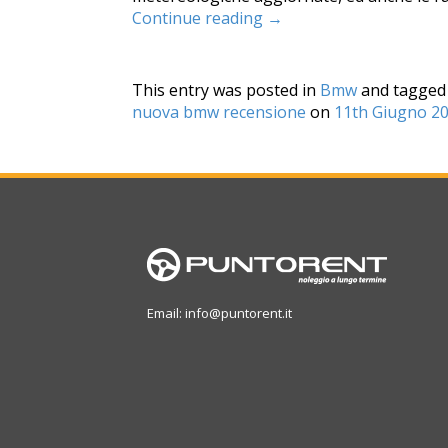
Continue reading
→
This entry was posted in
Bmw
and tagge
nuova bmw recensione
on
11th Giugno 2
Email: info@puntorent.it