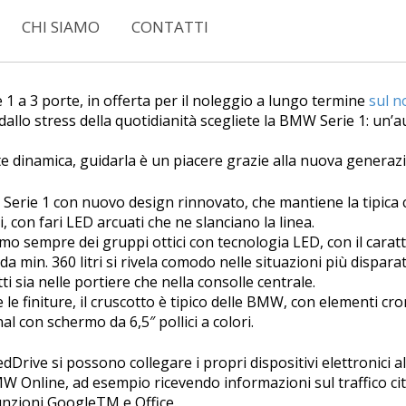
CHI SIAMO
CONTATTI
 a 3 porte, in offerta per il noleggio a lungo termine
sul n
dallo stress della quotidianità scegliete la BMW Serie 1: un’
 dinamica, guidarla è un piacere grazie alla nuova gener
la Serie 1 con nuovo design rinnovato, che mantiene la tipic
, con fari LED arcuati che ne slanciano la linea.
mo sempre dei gruppi ottici con tecnologia LED, con il caratt
 da min. 360 litri si rivela comodo nelle situazioni più dispar
 sia nelle portiere che nella consolle centrale.
i e le finiture, il cruscotto è tipico delle BMW, con elementi 
 con schermo da 6,5″ pollici a colori.
rive si possono collegare i propri dispositivi elettronici al
W Online, ad esempio ricevendo informazioni sul traffico cit
unzioni GoogleTM e Office.