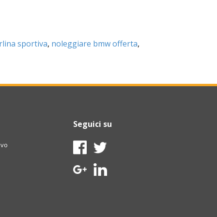
lina sportiva
,
noleggiare bmw offerta
,
Seguici su
ivo