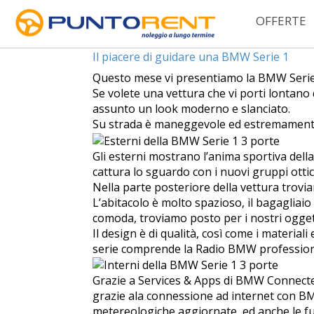
OFFERTE
Tag Archives:
nuova bmw recensione
Il piacere di guidare una BMW Serie 1
Questo mese vi presentiamo la BMW Serie 1
Se volete una vettura che vi porti lontano 
assunto un look moderno e slanciato.
Su strada è maneggevole ed estremamente
Gli esterni mostrano l’anima sportiva del
cattura lo sguardo con i nuovi gruppi ottici
Nella parte posteriore della vettura trovia
L’abitacolo è molto spazioso, il bagagliaio
comoda, troviamo posto per i nostri oggetti
Il design è di qualità, così come i material
serie comprende la Radio BMW professional
Grazie a Services & Apps di BMW ConnectedD
grazie ala connessione ad internet con BM
metereologiche aggiornate, ed anche le f