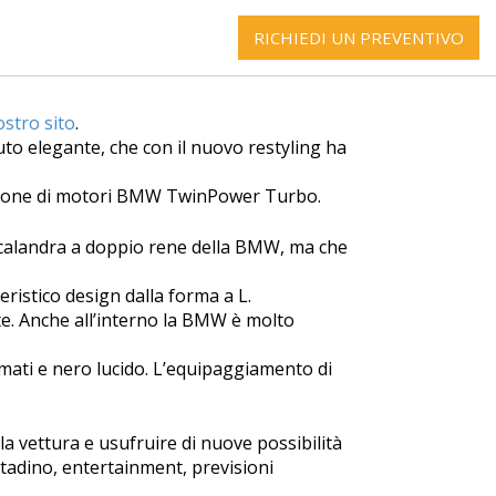
RICHIEDI UN PREVENTIVO
ostro sito
.
auto elegante, che con il nuovo restyling ha
azione di motori BMW TwinPower Turbo.
a calandra a doppio rene della BMW, ma che
eristico design dalla forma a L.
ate. Anche all’interno la BMW è molto
cromati e nero lucido. L’equipaggiamento di
la vettura e usufruire di nuove possibilità
tadino, entertainment, previsioni