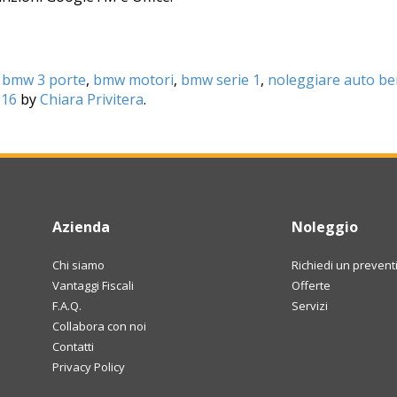
d
bmw 3 porte
,
bmw motori
,
bmw serie 1
,
noleggiare auto ber
016
by
Chiara Privitera
.
Azienda
Noleggio
Chi siamo
Richiedi un prevent
Vantaggi Fiscali
Offerte
F.A.Q.
Servizi
Collabora con noi
Contatti
Privacy Policy