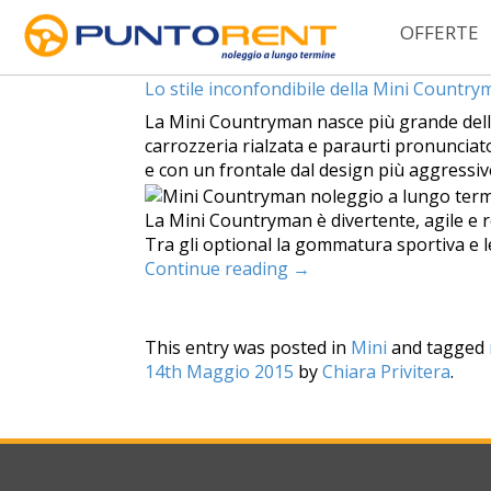
OFFERTE
Tag Archives:
partita iva mini
Lo stile inconfondibile della Mini Countr
La Mini Countryman nasce più grande della s
carrozzeria rialzata e paraurti pronunciato
e con un frontale dal design più aggressiv
La Mini Countryman è divertente, agile e r
Tra gli optional la gommatura sportiva e le
Continue reading
→
This entry was posted in
Mini
and tagged
14th Maggio 2015
by
Chiara Privitera
.