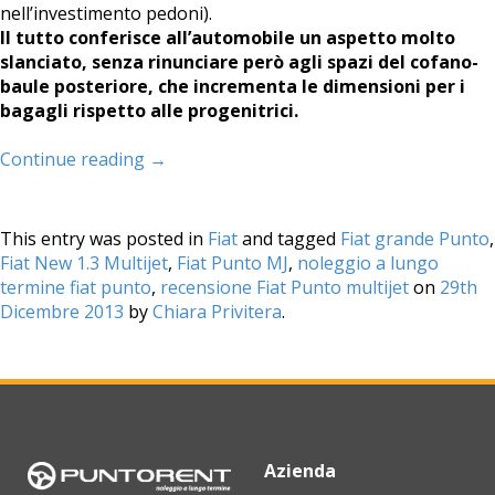
nell’investimento pedoni).
Il tutto conferisce all’automobile un aspetto molto
slanciato, senza rinunciare però agli spazi del cofano-
baule posteriore, che incrementa le dimensioni per i
bagagli rispetto alle progenitrici.
Continue reading
→
This entry was posted in
Fiat
and tagged
Fiat grande Punto
,
Fiat New 1.3 Multijet
,
Fiat Punto MJ
,
noleggio a lungo
termine fiat punto
,
recensione Fiat Punto multijet
on
29th
Dicembre 2013
by
Chiara Privitera
.
Azienda