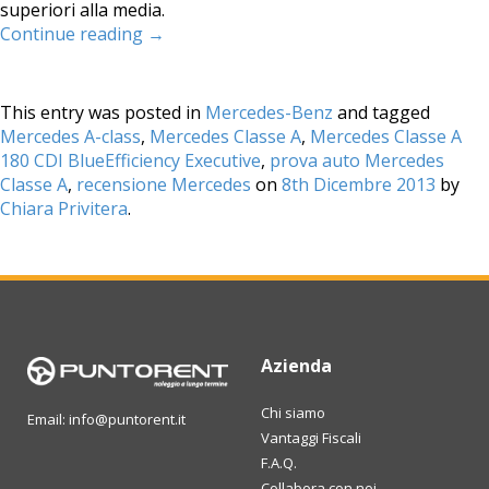
superiori alla media.
Continue reading
→
This entry was posted in
Mercedes-Benz
and tagged
Mercedes A-class
,
Mercedes Classe A
,
Mercedes Classe A
180 CDI BlueEfficiency Executive
,
prova auto Mercedes
Classe A
,
recensione Mercedes
on
8th Dicembre 2013
by
Chiara Privitera
.
Azienda
Chi siamo
Email: info@puntorent.it
Vantaggi Fiscali
F.A.Q.
Collabora con noi