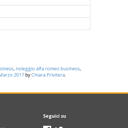
siness
,
noleggio alfa romeo business
,
Marzo 2017
by
Chiara Privitera
.
Seguici su