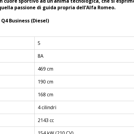
n cuore sportivo ad un’anima tecnologica, che si esprim
quella passione di guida propria dell’Alfa Romeo.
Q4 Business (Diesel)
5
8A
469 cm
190 cm
168 cm
4 cilindri
2143 cc
154 kW (210 CV)