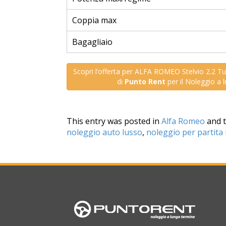
Coppia max
Bagagliaio
Scopri l’offerta per ALFA ROMEO Stelvio 2.2 
di
Punto Rent
per il Noleggio a 
This entry was posted in
Alfa Romeo
and 
noleggio auto lusso
,
noleggio per partita 