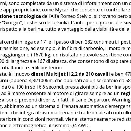
erni, sono completate da un sistema di infotainment con un d
app proprietarie, come Mycar, che consente di controllare il
zione tecnologica
dell’Alfa Romeo Stelvio, si trovano però sot
Giorgio”, lo stesso della Giulia. L’auto, però, grazie alle
sos
 rispetto alla berlina, tutto a vantaggio della visibilità e del
ai cerchi in lega da 17’’ e il passo di ben 282 centimetri. I pesi
i trasmissione, ad esempio, è in fibra di carbonio, il motore 
 raggiungono i 1670 kg, un risultato notevole se si tiene co
0 di larghezza e 167 di altezza, che consentono di ospitare 
 ribaltando i sedili posteriori.
sta, è il nuovo
diesel Multijet II 2.2 da 210 cavalli
e ben 470
simi
(appena 4,8l/100km, che abbinati ad un serbatoio da 58 
e da 0 a 100 in soli 6.6 secondi, prestazioni più da berlina s
o ad 8 marce consente al motore di girare sempre ad un
regi
za
: sono presenti di serie, infatti, il Lane Departure Warning,
g, abbinato ad un sistema di frenata automatica d’emergenza 
em, che integra il sistema frenante tradizionale al controllo
teriore in condizioni normali, viene istantaneamente redistri
zione elettromagnetica, il sistema Q4 AWD.