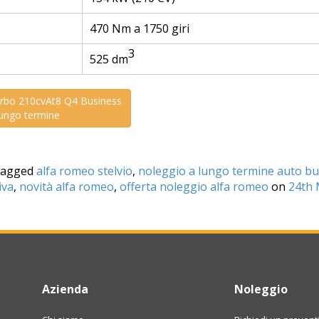
470 Nm a 1750 giri
3
525 dm
Turbo 210cvAt8 Q4 Business
lungo termine
tagged
alfa romeo stelvio
,
noleggio a lungo termine auto bu
iva
,
novità alfa romeo
,
offerta noleggio alfa romeo
on
24th 
Azienda
Noleggio