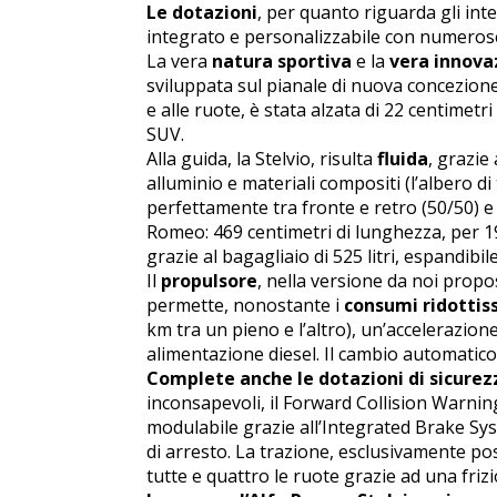
Le dotazioni
, per quanto riguarda gli int
integrato e personalizzabile con numerose 
La vera
natura sportiva
e la
vera innova
sviluppata sul pianale di nuova concezione “
e alle ruote, è stata alzata di 22 centimetri
SUV.
Alla guida, la Stelvio, risulta
fluida
, grazie 
alluminio e materiali compositi (l’albero d
perfettamente tra fronte e retro (50/50) e
Romeo: 469 centimetri di lunghezza, per 19
grazie al bagagliaio di 525 litri, espandibile
Il
propulsore
, nella versione da noi propo
permette, nonostante i
consumi ridottis
km tra un pieno e l’altro), un’accelerazion
alimentazione diesel. Il cambio automatic
Complete anche le dotazioni di sicurez
inconsapevoli, il Forward Collision Warnin
modulabile grazie all’Integrated Brake Syst
di arresto. La trazione, esclusivamente pos
tutte e quattro le ruote grazie ad una fri