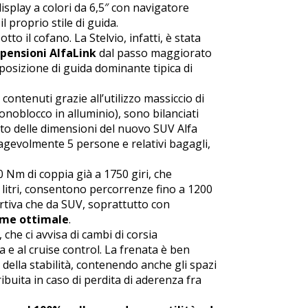
isplay a colori da 6,5″ con navigatore
 proprio stile di guida.
to il cofano. La Stelvio, infatti, è stata
pensioni AlfaLink
dal passo maggiorato
la posizione di guida dominante tipica di
, contenuti grazie all’utilizzo massiccio di
monoblocco in alluminio), sono bilanciati
nto delle dimensioni del nuovo SUV Alfa
agevolmente 5 persone e relativi bagagli,
 Nm di coppia già a 1750 giri, che
litri, consentono percorrenze fino a 1200
portiva che da SUV, soprattutto con
me ottimale
.
 che ci avvisa di cambi di corsia
e al cruise control. La frenata è ben
 della stabilità, contenendo anche gli spazi
buita in caso di perdita di aderenza fra