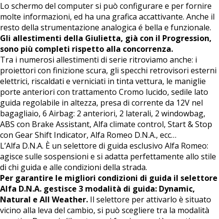
Lo schermo del computer si può configurare e per fornire
molte informazioni, ed ha una grafica accattivante. Anche il
resto della strumentazione analogica é bella e funzionale.
Gli allestimenti della Giulietta, già con il Progression,
sono più completi rispetto alla concorrenza.
Tra i numerosi allestimenti di serie ritroviamo anche: i
proiettori con finizione scura, gli specchi retrovisori esterni
elettrici, riscaldati e verniciati in tinta vettura, le maniglie
porte anteriori con trattamento Cromo lucido, sedile lato
guida regolabile in altezza, presa di corrente da 12V nel
bagagliaio, 6 Airbag: 2 anteriori, 2 laterali, 2 windowbag,
ABS con Brake Assistant, Alfa climate control, Start & Stop
con Gear Shift Indicator, Alfa Romeo D.N.A., ecc…
L’Alfa D.N.A. È un selettore di guida esclusivo Alfa Romeo:
agisce sulle sospensioni e si adatta perfettamente allo stile
di chi guida e alle condizioni della strada.
Per garantire le migliori condizioni di guida il selettore
Alfa D.N.A. gestisce 3 modalità di guida: Dynamic,
Natural e All Weather.
Il selettore per attivarlo è situato
vicino alla leva del cambio, si può scegliere tra la modalità