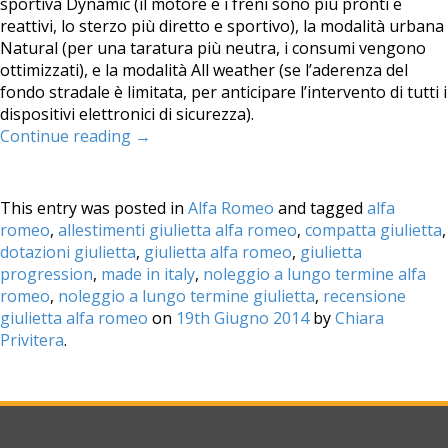
sportiva Dynamic (il motore e i freni sono più pronti e
reattivi, lo sterzo più diretto e sportivo), la modalità urbana
Natural (per una taratura più neutra, i consumi vengono
ottimizzati), e la modalità All weather (se l’aderenza del
fondo stradale è limitata, per anticipare l’intervento di tutti i
dispositivi elettronici di sicurezza).
Continue reading
→
This entry was posted in
Alfa Romeo
and tagged
alfa
romeo
,
allestimenti giulietta alfa romeo
,
compatta giulietta
,
dotazioni giulietta
,
giulietta alfa romeo
,
giulietta
progression
,
made in italy
,
noleggio a lungo termine alfa
romeo
,
noleggio a lungo termine giulietta
,
recensione
giulietta alfa romeo
on
19th Giugno 2014
by
Chiara
Privitera
.